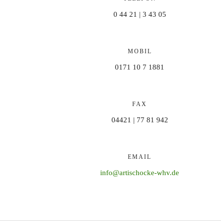
0 44 21 | 3 43 05
MOBIL
0171 10 7 1881
FAX
04421 | 77 81 942
EMAIL
info@artischocke-whv.de